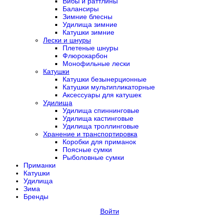
Вибы и раттлины
Балансиры
Зимние блесны
Удилища зимние
Катушки зимние
Лески и шнуры
Плетеные шнуры
Флюрокарбон
Монофильные лески
Катушки
Катушки безынерционные
Катушки мультипликаторные
Аксессуары для катушек
Удилища
Удилища спиннинговые
Удилища кастинговые
Удилища троллинговые
Хранение и транспортировка
Коробки для приманок
Поясные сумки
Рыболовные сумки
Приманки
Катушки
Удилища
Зима
Бренды
Войти