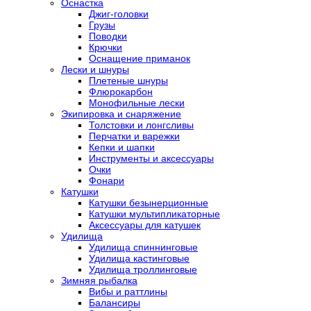
Оснастка
Джиг-головки
Грузы
Поводки
Крючки
Оснащение приманок
Лески и шнуры
Плетеные шнуры
Флюрокарбон
Монофильные лески
Экипировка и снаряжение
Толстовки и лонгсливы
Перчатки и варежки
Кепки и шапки
Инструменты и аксессуары
Очки
Фонари
Катушки
Катушки безынерционные
Катушки мультипликаторные
Аксессуары для катушек
Удилища
Удилища спиннинговые
Удилища кастинговые
Удилища троллинговые
Зимняя рыбалка
Вибы и раттлины
Балансиры