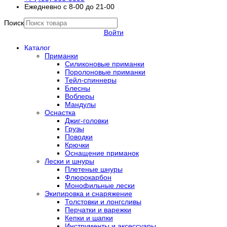
Ежедневно с 8-00 до 21-00
Поиск
Войти
Каталог
Приманки
Силиконовые приманки
Поролоновые приманки
Тейл-спиннеры
Блесны
Воблеры
Мандулы
Оснастка
Джиг-головки
Грузы
Поводки
Крючки
Оснащение приманок
Лески и шнуры
Плетеные шнуры
Флюрокарбон
Монофильные лески
Экипировка и снаряжение
Толстовки и лонгсливы
Перчатки и варежки
Кепки и шапки
Инструменты и аксессуары