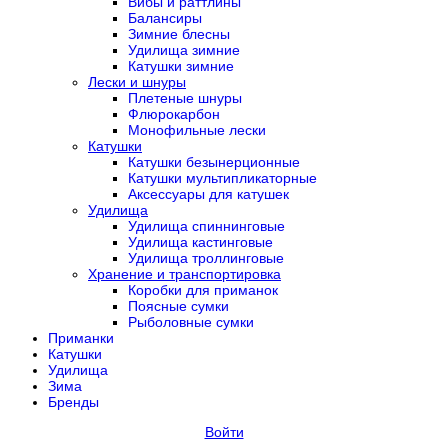
Вибы и раттлины
Балансиры
Зимние блесны
Удилища зимние
Катушки зимние
Лески и шнуры
Плетеные шнуры
Флюрокарбон
Монофильные лески
Катушки
Катушки безынерционные
Катушки мультипликаторные
Аксессуары для катушек
Удилища
Удилища спиннинговые
Удилища кастинговые
Удилища троллинговые
Хранение и транспортировка
Коробки для приманок
Поясные сумки
Рыболовные сумки
Приманки
Катушки
Удилища
Зима
Бренды
Войти