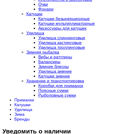
Очки
Фонари
Катушки
Катушки безынерционные
Катушки мультипликаторные
Аксессуары для катушек
Удилища
Удилища спиннинговые
Удилища кастинговые
Удилища троллинговые
Зимняя рыбалка
Вибы и раттлины
Балансиры
Зимние блесны
Удилища зимние
Катушки зимние
Хранение и транспортировка
Коробки для приманок
Поясные сумки
Рыболовные сумки
Приманки
Катушки
Удилища
Зима
Бренды
Уведомить о наличии