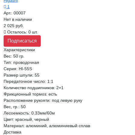
Higashi
1
Арт.:
00007
Нет в наличии
2 025 руб.
Осталось: 0 шт.
Подписаться
Характеристики
Вес:
50 гр.
Тип
:
проводочная
Серия
:
HI-55S
Размер шпули
:
55
Передаточное число
:
1:1
Количество подшипников
:
2+1
Фрикционный тормоз
:
есть
Расположение рукояти
:
под левую руку
Вес, гр.
:
50
Лесоемкость
:
0.33мм/60м
Цвет
:
красный, черный
Материал
:
алюминий, алюминиевый сплав
Доставка