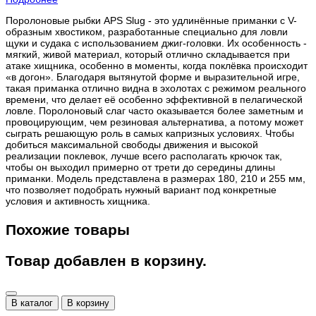
Поролоновые рыбки APS Slug - это удлинённые приманки с V-
образным хвостиком, разработанные специально для ловли
щуки и судака с использованием джиг-головки. Их особенность -
мягкий, живой материал, который отлично складывается при
атаке хищника, особенно в моменты, когда поклёвка происходит
«в догон». Благодаря вытянутой форме и выразительной игре,
такая приманка отлично видна в эхолотах с режимом реального
времени, что делает её особенно эффективной в пелагической
ловле. Поролоновый слаг часто оказывается более заметным и
провоцирующим, чем резиновая альтернатива, а потому может
сыграть решающую роль в самых капризных условиях. Чтобы
добиться максимальной свободы движения и высокой
реализации поклевок, лучше всего располагать крючок так,
чтобы он выходил примерно от трети до середины длины
приманки. Модель представлена в размерах 180, 210 и 255 мм,
что позволяет подобрать нужный вариант под конкретные
условия и активность хищника.
Похожие товары
Товар добавлен в корзину.
В каталог
В корзину