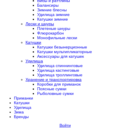
Вибы и раттлины
Балансиры
Зимние блесны
Удилища зимние
Катушки зимние
Лески и шнуры
Плетеные шнуры
Флюрокарбон
Монофильные лески
Катушки
Катушки безынерционные
Катушки мультипликаторные
Аксессуары для катушек
Удилища
Удилища спиннинговые
Удилища кастинговые
Удилища троллинговые
Хранение и транспортировка
Коробки для приманок
Поясные сумки
Рыболовные сумки
Приманки
Катушки
Удилища
Зима
Бренды
Войти