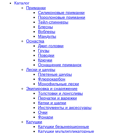
Каталог
Приманки
Силиконовые приманки
Поролоновые приманки
Тейл-спиннеры
Блесны
Воблеры
Мандулы
Оснастка
Джиг-головки
Грузы
Поводки
Крючки
Оснащение приманок
Лески и шнуры
Плетеные шнуры
Флюрокарбон
Монофильные лески
Экипировка и снаряжение
Толстовки и лонгсливы
Перчатки и варежки
Кепки и шапки
Инструменты и аксессуары
Очки
Фонари
Катушки
Катушки безынерционные
Катушки мультипликаторные