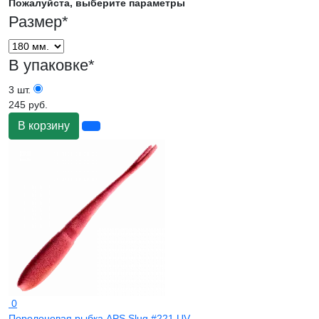
Пожалуйста, выберите параметры
Размер
*
В упаковке
*
3 шт.
245 руб.
В корзину
0
Поролоновая рыбка APS Slug #221 UV