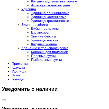
Катушки мультипликаторные
Аксессуары для катушек
Удилища
Удилища спиннинговые
Удилища кастинговые
Удилища троллинговые
Зимняя рыбалка
Вибы и раттлины
Балансиры
Зимние блесны
Удилища зимние
Катушки зимние
Хранение и транспортировка
Коробки для приманок
Поясные сумки
Рыболовные сумки
Приманки
Катушки
Удилища
Зима
Бренды
Уведомить о наличии
Уведомить о наличии