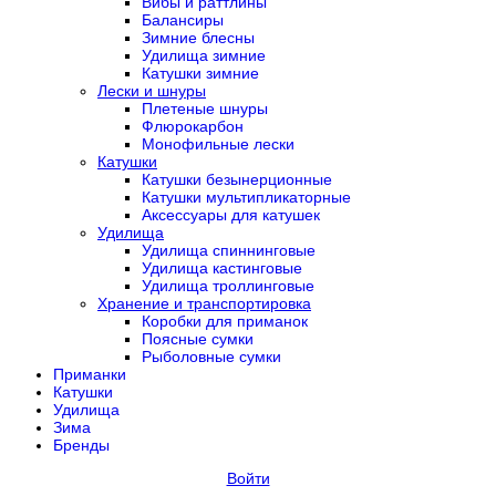
Вибы и раттлины
Балансиры
Зимние блесны
Удилища зимние
Катушки зимние
Лески и шнуры
Плетеные шнуры
Флюрокарбон
Монофильные лески
Катушки
Катушки безынерционные
Катушки мультипликаторные
Аксессуары для катушек
Удилища
Удилища спиннинговые
Удилища кастинговые
Удилища троллинговые
Хранение и транспортировка
Коробки для приманок
Поясные сумки
Рыболовные сумки
Приманки
Катушки
Удилища
Зима
Бренды
Войти