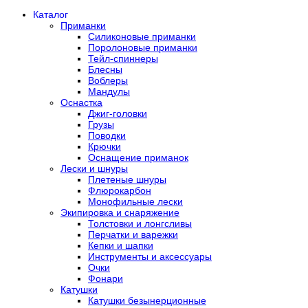
Каталог
Приманки
Силиконовые приманки
Поролоновые приманки
Тейл-спиннеры
Блесны
Воблеры
Мандулы
Оснастка
Джиг-головки
Грузы
Поводки
Крючки
Оснащение приманок
Лески и шнуры
Плетеные шнуры
Флюрокарбон
Монофильные лески
Экипировка и снаряжение
Толстовки и лонгсливы
Перчатки и варежки
Кепки и шапки
Инструменты и аксессуары
Очки
Фонари
Катушки
Катушки безынерционные