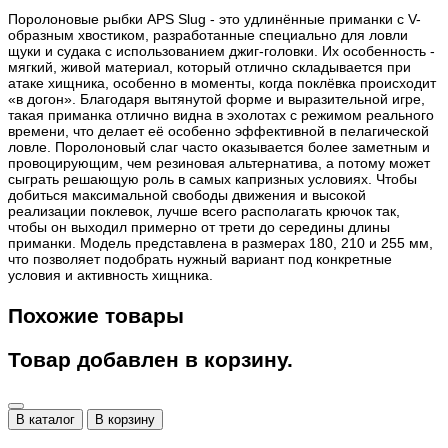
Поролоновые рыбки APS Slug - это удлинённые приманки с V-
образным хвостиком, разработанные специально для ловли
щуки и судака с использованием джиг-головки. Их особенность -
мягкий, живой материал, который отлично складывается при
атаке хищника, особенно в моменты, когда поклёвка происходит
«в догон». Благодаря вытянутой форме и выразительной игре,
такая приманка отлично видна в эхолотах с режимом реального
времени, что делает её особенно эффективной в пелагической
ловле. Поролоновый слаг часто оказывается более заметным и
провоцирующим, чем резиновая альтернатива, а потому может
сыграть решающую роль в самых капризных условиях. Чтобы
добиться максимальной свободы движения и высокой
реализации поклевок, лучше всего располагать крючок так,
чтобы он выходил примерно от трети до середины длины
приманки. Модель представлена в размерах 180, 210 и 255 мм,
что позволяет подобрать нужный вариант под конкретные
условия и активность хищника.
Похожие товары
Товар добавлен в корзину.
В каталог
В корзину