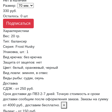
Нет в наличии
Размер:
330 руб.
Осталось: 0 шт.
Подписаться
Характеристики
Вес:
20 гр.
Тип
:
балансир
Серия
:
Frost Husky
Упаковка, шт.
:
1
Вид крючка
:
без крючка
Защита от зацепов
:
нет
Цвет
:
белый, оранжевый, черный
Вид ловли
:
зимняя, в отвес
Виды рыбы
:
судак, окунь
Доставка
СДЭК - от 250 руб.
Срок доставки до ПВЗ 2-7 дней. Точную стоимость и сроки
доставки сообщим после оформления заказа. Заказы на сумму
от 4000 руб., доставим бесплатно.
×
Яндекс - от 150 руб.