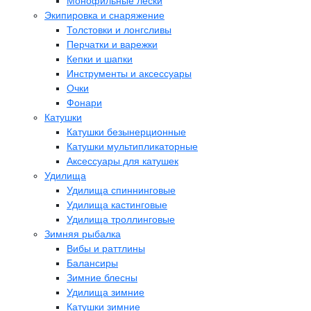
Монофильные лески
Экипировка и снаряжение
Толстовки и лонгсливы
Перчатки и варежки
Кепки и шапки
Инструменты и аксессуары
Очки
Фонари
Катушки
Катушки безынерционные
Катушки мультипликаторные
Аксессуары для катушек
Удилища
Удилища спиннинговые
Удилища кастинговые
Удилища троллинговые
Зимняя рыбалка
Вибы и раттлины
Балансиры
Зимние блесны
Удилища зимние
Катушки зимние