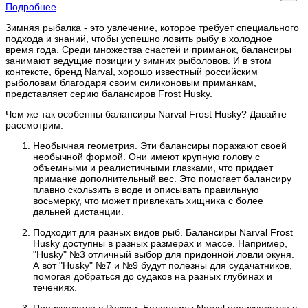
Подробнее
Зимняя рыбалка - это увлечение, которое требует специального
подхода и знаний, чтобы успешно ловить рыбу в холодное
время года. Среди множества снастей и приманок, балансиры
занимают ведущие позиции у зимних рыболовов. И в этом
контексте, бренд Narval, хорошо известный российским
рыболовам благодаря своим силиконовым приманкам,
представляет серию балансиров Frost Husky.
Чем же так особенны балансиры Narval Frost Husky? Давайте
рассмотрим.
Необычная геометрия. Эти балансиры поражают своей
необычной формой. Они имеют крупную голову с
объемными и реалистичными глазками, что придает
приманке дополнительный вес. Это помогает балансиру
плавно скользить в воде и описывать правильную
восьмерку, что может привлекать хищника с более
дальней дистанции.
Подходит для разных видов рыб. Балансиры Narval Frost
Husky доступны в разных размерах и массе. Например,
"Husky" №3 отличный выбор для придонной ловли окуня.
А вот "Husky" №7 и №9 будут полезны для судачатников,
помогая добраться до судаков на разных глубинах и
течениях.
Производство в России. Балансиры Narval производятся в