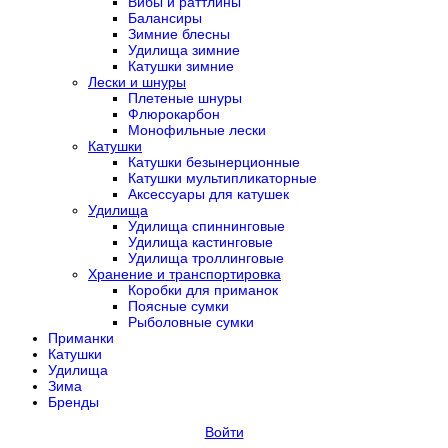
Вибы и раттлины
Балансиры
Зимние блесны
Удилища зимние
Катушки зимние
Лески и шнуры
Плетеные шнуры
Флюрокарбон
Монофильные лески
Катушки
Катушки безынерционные
Катушки мультипликаторные
Аксессуары для катушек
Удилища
Удилища спиннинговые
Удилища кастинговые
Удилища троллинговые
Хранение и транспортировка
Коробки для приманок
Поясные сумки
Рыболовные сумки
Приманки
Катушки
Удилища
Зима
Бренды
Войти