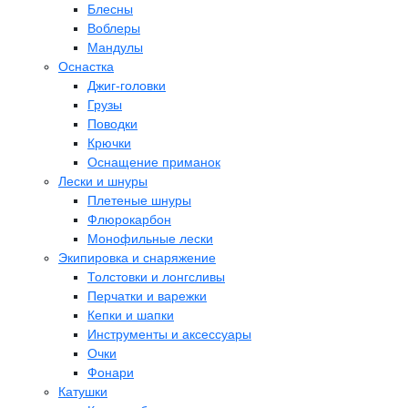
Блесны
Воблеры
Мандулы
Оснастка
Джиг-головки
Грузы
Поводки
Крючки
Оснащение приманок
Лески и шнуры
Плетеные шнуры
Флюрокарбон
Монофильные лески
Экипировка и снаряжение
Толстовки и лонгсливы
Перчатки и варежки
Кепки и шапки
Инструменты и аксессуары
Очки
Фонари
Катушки