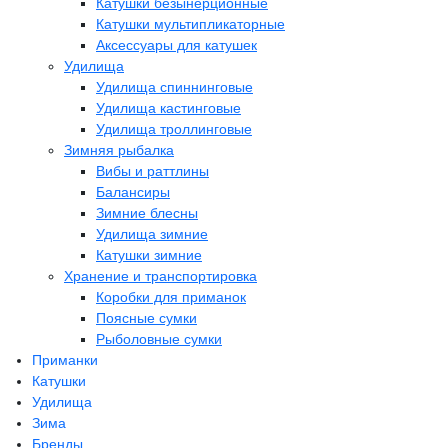
Катушки безынерционные
Катушки мультипликаторные
Аксессуары для катушек
Удилища
Удилища спиннинговые
Удилища кастинговые
Удилища троллинговые
Зимняя рыбалка
Вибы и раттлины
Балансиры
Зимние блесны
Удилища зимние
Катушки зимние
Хранение и транспортировка
Коробки для приманок
Поясные сумки
Рыболовные сумки
Приманки
Катушки
Удилища
Зима
Бренды